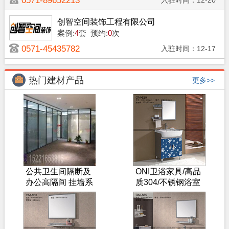
0571-89652213
入驻时间：12-20
创智空间装饰工程有限公司
案例:
4
套
预约:
0
次
0571-45435782
入驻时间：12-17
热门建材产品
更多>>
公共卫生间隔断及
ONI卫浴家具/高品
办公高隔间 挂墙系
质304/不锈钢浴室
统 抗倍特板材
柜/卫浴柜-----秒杀
进行ING