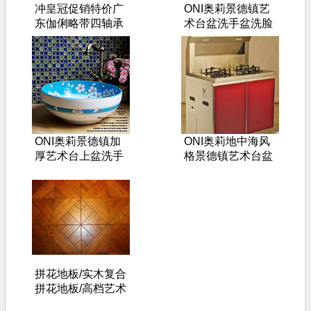
冲皇冠促销特价广
ONI奥莉景德镇艺
东伽俐略带四轴承
术台盆洗手盆洗脸
室内门锁 卧室房门
盆台上盆深蓝TP-
锁具共两色
153
ONI奥莉景德镇加
ONI奥莉地中海风
厚艺术台上盆洗手
格景德镇艺术台盆
盆洗脸盆台盆 TP-
洗手盆洗脸盆面盆
040蓝
台上盆TP-055
拼花地板/实木复合
拼花地板/高档艺术
拼花地板