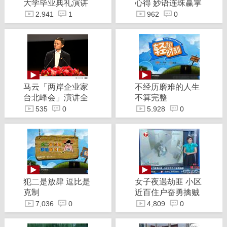
大学毕业典礼演讲
心得 妙语连珠赢掌
声
2,941
1
962
0
马云「两岸企业家
不经历磨难的人生
台北峰会」演讲全
不算完整
程（2014台湾）
535
0
5,928
0
犯二是放肆 逗比是
女子夜遇劫匪 小区
克制
近百住户奋勇擒贼
7,036
0
4,809
0