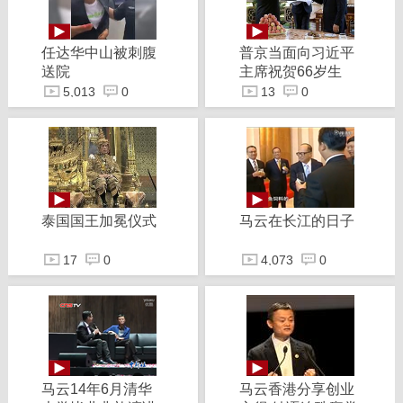
任达华中山被刺腹
普京当面向习近平
送院
主席祝贺66岁生
日，并赠送俄罗斯
5,013
0
13
0
冰淇淋
泰国国王加冕仪式
马云在长江的日子
17
0
4,073
0
马云14年6月清华
马云香港分享创业