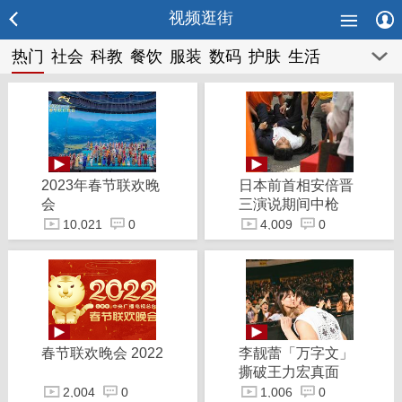
视频逛街
热门
社会
科教
餐饮
服装
数码
护肤
生活
娱乐
幽默
品牌
2023年春节联欢晚
日本前首相安倍晋
会
三演说期间中枪
10,021
0
4,009
0
春节联欢晚会 2022
李靓蕾「万字文」
撕破王力宏真面
目：王力宏召妓有
2,004
0
1,006
0