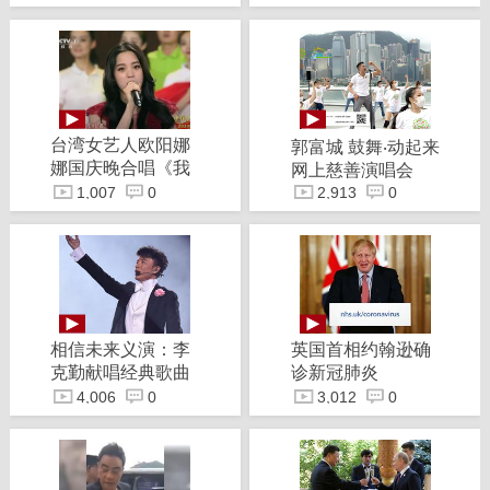
小三！
台湾女艺人欧阳娜
郭富城 鼓舞‧动起来
娜国庆晚合唱《我
网上慈善演唱会
的祖国》
1,007
0
2,913
0
相信未来义演：李
英国首相约翰逊确
克勤献唱经典歌曲
诊新冠肺炎
《红日》
4,006
0
3,012
0