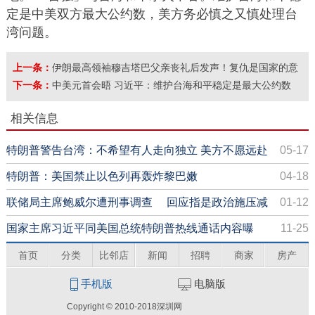
定是中美双方最大公约数，美方务必慎之又慎处理台
湾问题。
上一条：
伊朗最高领袖穆吉塔巴父亲丧礼后发声！复仇是国家的意
志！
下一条：
中美元首会晤 习近平：维护台海和平稳定是最大公约数
相关信息
特朗普警告台湾：不希望有人走向独立 美方不愿远赴
05-17
9500英里打仗
特朗普：美国禁止以色列再轰炸黎巴嫩
04-18
联储局主席鲍威尔遭刑事调查 回应指是政治施压减
01-12
息的「借口」
国家主席习近平同美国总统特朗普热线通话内容曝
11-25
光！
首页
分类
比邻店
新闻
招聘
商家
房产
手机版
电脑版
Copyright © 2010-2018深圳网