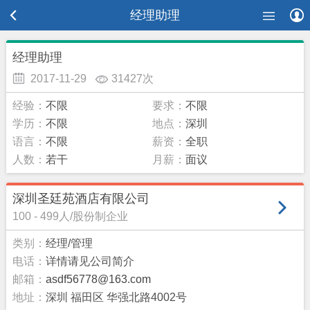
经理助理
经理助理
2017-11-29
31427次
经验：
不限
要求：
不限
学历：
不限
地点：
深圳
语言：
不限
薪资：
全职
人数：
若干
月薪：
面议
深圳圣廷苑酒店有限公司
100 - 499人/股份制企业
类别：
经理/管理
电话：
详情请见公司简介
邮箱：
asdf56778@163.com
地址：
深圳 福田区 华强北路4002号