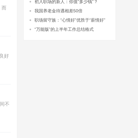
初入职场的新人：你值“多少钱”？
，而
我国养老金待遇相差50倍
职场留守族：“心情好”优胜于“薪情好”
“万能版”的上半年工作总结格式
良好
间不