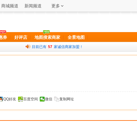
商城频道
新闻频道
更多
惠券
好评店
地图搜索商家
全景地图
目前已有
57
家诚信商家加盟！
QQ好友
百度空间
微信
复制网址