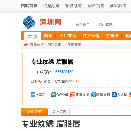
网站首页
信息频道
招聘频道
房产频道
商家频道
设为首页
加入收藏
商家
关注有礼
打折促销
打折卡
优
首 页
当前位置：
网站首页
>>
深圳商家
专业纹绣 眉眼唇
在线QQ：
1666180159
0
22231
已有
人留言
人气指数
分享到：
QQ空间
新浪微博
腾讯微博
人人网
公司介绍
客户留言
专业纹绣 眉眼唇